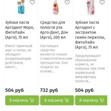
Зубная паста
Средство для
Зубная паста
Аргодент Море,
полости рта
Аргодент с
ФитоЛайн
Арго-Дент, Дон
экстрактом
(Арго), 75 мл
(Арго), 200 мл
семян периллы,
ФитоЛайн
Имеет приятный
Настоящее
(Арго), 75 мл
вкус и запах, не
средство
обладает
является новым
Предупреждает
раздражающим
стоматологическим
образование
действием,
препаратом. Оно
кариеса, не
имеет...
создано на
нарушая при этом
основе...
нормальной
микрофлоры
полости...
504 руб
732 руб
504 руб
В корзину
В корзину
В корзину