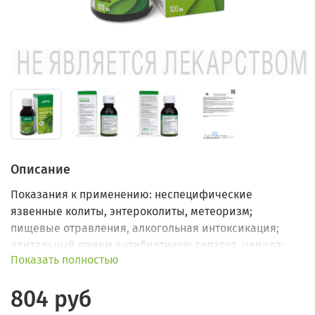
Описание
Показания к применению: неспецифические
язвенные колиты, энтероколиты, метеоризм;
пищевые отравления, алкогольная интоксикация;
длительный прием антибиотиков; гепатит, цирроз;
Показать полностью
атеросклероз; дисбактериоз; снижение иммунитета.
804 руб