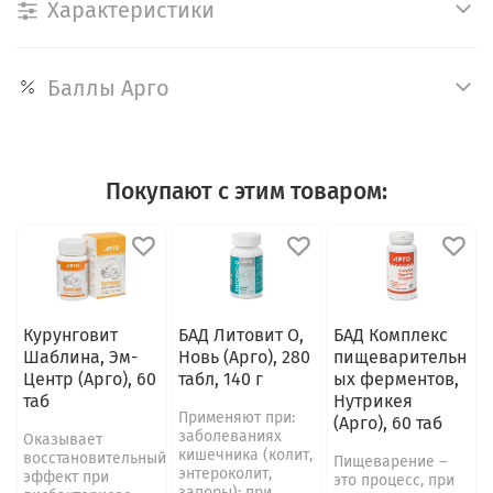
Характеристики
Баллы Арго
Покупают с этим товаром:
Курунговит
БАД Литовит О,
БАД Комплекс
Шаблина, Эм-
Новь (Арго), 280
пищеварительн
Центр (Арго), 60
табл, 140 г
ых ферментов,
таб
Нутрикея
Применяют при:
(Арго), 60 таб
заболеваниях
Оказывает
кишечника (колит,
восстановительный
Пищеварение –
энтероколит,
эффект при
это процесс, при
запоры); при