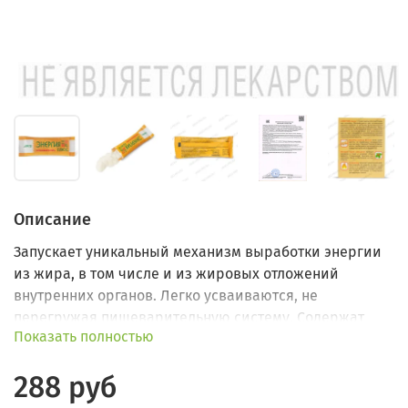
Описание
Запускает уникальный механизм выработки энергии
из жира, в том числе и из жировых отложений
внутренних органов. Легко усваиваются, не
перегружая пищеварительную систему. Содержат
Показать полностью
более 20 аминокислот, необходимых организму для
производства гормонов и ферментов.
288 руб