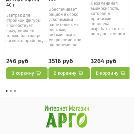
Незаменимая
40 г
аминокислота,
Обеспечивает
которая в
рацион высоко
Завтрак для
организме
усвояемыми
стройной фигуры
человека
растительными
способствует
вырабатывается
белками,
похудению не
не в достаточном...
витаминами и
только благодаря
микроэлементов,
низкокалорийному...
одновременно...
246 руб
3516 руб
3264 руб
В корзину
В корзину
В корзину