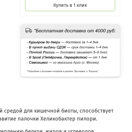
Купить в 1 клик
й средой для кишечной биоты, способствует
азвитие палочки Хеликобактер пилори.
еплению белков, жиров и углеводов,