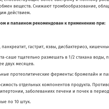
мен веществ. Снижают тромбообразование, облад
им действием.
ном и папаином рекомендован к применению при:
 панкреатит, гастрит, язвы, дисбактериоз, кишечны
а-саше тщательно размешать в 1/2 стакана воды, п
е двух месяцев.
льные протеолитические ферменты: бромелайн и па
имость отдельных компонентов продукта. Противо
ипертонии, заболеваниях печени и почек в период
ые по 10 штук.