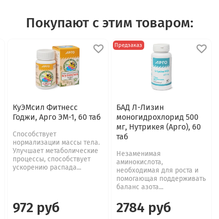
Покупают с этим товаром:
Предзаказ
КуЭМсил Фитнесс
БАД Л-Лизин
Годжи, Арго ЭМ-1, 60 таб
моногидрохлорид 500
мг, Нутрикея (Арго), 60
Способствует
таб
нормализации массы тела.
Улучшает метаболические
Незаменимая
процессы, способствует
аминокислота,
ускорению распада...
необходимая для роста и
помогающая поддерживать
баланс азота...
972 руб
2784 руб