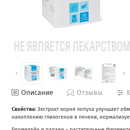
Описание
Отзывы
Х
Свойства:
Экстракт корня лопуха улучшает обм
накоплению гликогенов в печени, нормализует
Бромелайн и папаин – растительные ферменты