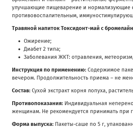
улучшающие пищеварение и нормализующие об
противовоспалительным, иммуностимулирующ
Травяной напиток Токсидонт-май с бромелай
Ожирение;
Диабет 2 типа;
Заболевания ЖКТ: отравления, метеоризм,
Инструкция по применению:
Содержимое пакет
вечером. Продолжительность приема – не мене
Состав:
Сухой экстракт корня лопуха, растите
Противопоказания:
Индивидуальная неперенос
женщинам. Не рекомендуется принимать при г
Форма выпуска:
Пакеты-саше по 5 г, упакованн