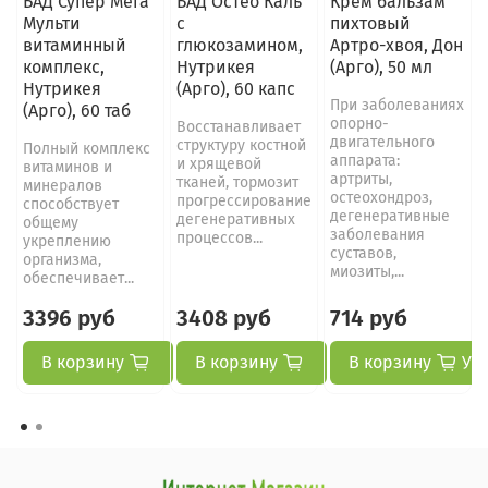
БАД Супер Мега
БАД Остео Каль
Крем бальзам
Мульти
с
пихтовый
витаминный
глюкозамином,
Артро-хвоя, Дон
комплекс,
Нутрикея
(Арго), 50 мл
Нутрикея
(Арго), 60 капс
При заболеваниях
(Арго), 60 таб
опорно-
Восстанавливает
двигательного
структуру костной
Полный комплекс
аппарата:
и хрящевой
витаминов и
артриты,
тканей, тормозит
минералов
остеохондроз,
прогрессирование
способствует
дегенеративные
дегенеративных
общему
заболевания
процессов...
укреплению
суставов,
организма,
миозиты,...
обеспечивает...
3396 руб
3408 руб
714 руб
В корзину
В корзину
В корзину
Ув