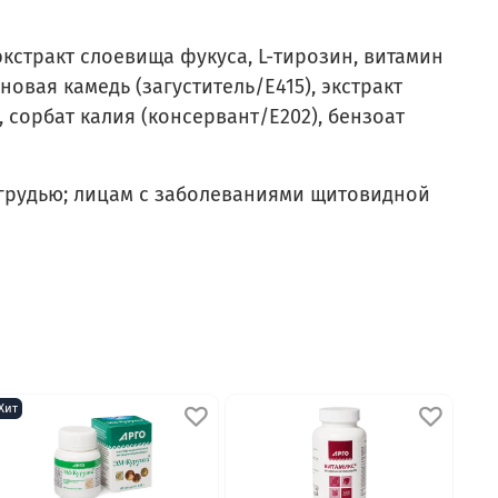
экстракт слоевища фукуса, L-тирозин, витамин
овая камедь (загуститель/Е415), экстракт
сорбат калия (консервант/Е202), бензоат
грудью; лицам с заболеваниями щитовидной
Хит