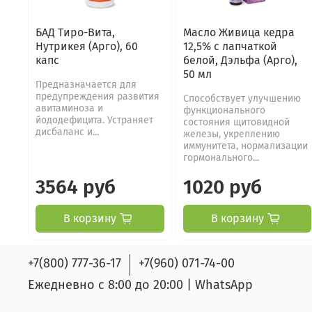
БАД Тиро-Вита,
Масло Живица кедра
Нутрикея (Арго), 60
12,5% с лапчаткой
капс
белой, Дэльфа (Арго),
50 мл
Предназначается для
предупреждения развития
Способствует улучшению
авитаминоза и
функционального
йододефицита. Устраняет
состояния щитовидной
дисбаланс и...
железы, укреплению
иммунитета, нормализации
гормонального...
3564 руб
1020 руб
В корзину
В корзину
+7(800) 777-36-17
+7(960) 071-74-00
Ежедневно с 8:00 до 20:00 | WhatsApp