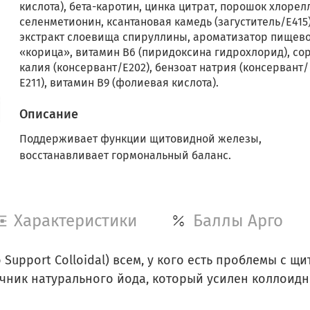
кислота), бета-каротин, цинка цитрат, порошок хлорел
селенметионин, ксантановая камедь (загуститель/Е415)
экстракт слоевища спируллины, ароматизатор пищев
«корица», витамин В6 (пиридоксина гидрохлорид), со
калия (консервант/Е202), бензоат натрия (консервант/
Е211), витамин В9 (фолиевая кислота).
Описание
Поддерживает функции щитовидной железы,
восстанавливает гормональный баланс.
Характеристики
Баллы Арго
Support Colloidal) всем, у кого есть проблемы с 
очник натурального йода, который усилен коллоид