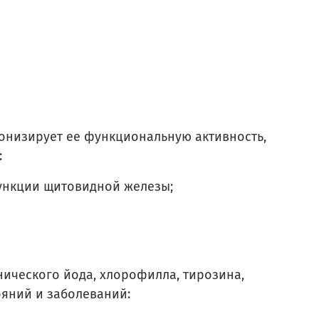
онизирует ее функциональную активность,
:
ункции щитовидной железы;
нического йода, хлорофилла, тирозина,
ояний и заболеваний: