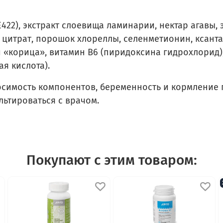
22), экстракт слоевища ламинарии, нектар агавы, 
а цитрат, порошок хлореллы, селенметионин, ксантан
корица», витамин В6 (пиридоксина гидрохлорид), 
ая кислота).
имость компонентов, беременность и кормление 
ьтироваться с врачом.
Покупают с этим товаром: