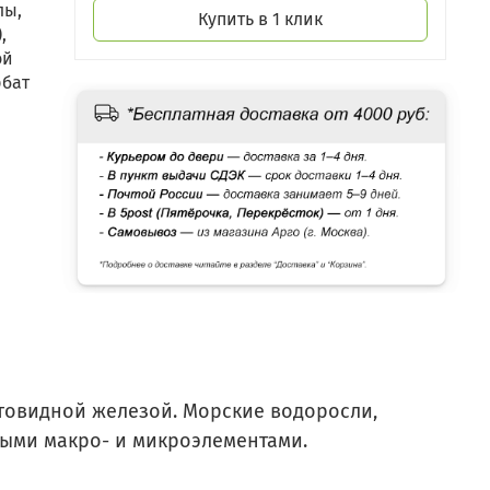
лы,
Купить в 1 клик
,
ой
рбат
щитовидной железой. Морские водоросли,
ными макро- и микроэлементами.