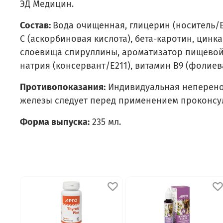
ЭД Медицин.
Состав:
Вода очищенная, глицерин (носитель/Е4
С (аскорбиновая кислота), бета-каротин, цинк
слоевища спируллины, ароматизатор пищевой «
натрия (консервант/Е211), витамин В9 (фолиев
Противопоказания:
Индивидуальная неперенос
железы следует перед применением проконсул
Форма выпуска:
235 мл.