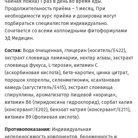
чайная ложка) 1 раз в день во время еды.
Продолжительность приёма – 1 месяц. При
необходимости курс приёма и дозировка могут
подбираться специалистом индивидуально.
Сочетается со всеми коллоидными фитоформулами
ЭД Медицин.
Состав:
Вода очищенная, глицерин (носитель/Е422),
экстракт слоевища ламинарии, нектар агавы, экстракт
слоевища фукуса, L-тирозин, витамин С
(аскорбиновая кислота), бета-каротин, цинка цитрат,
порошок хлореллы, селенметионин, ксантановая
камедь (загуститель/Е415), экстракт слоевища
спируллины, ароматизатор пищевой «корица»,
витамин В6 (пиридоксина гидрохлорид), сорбат калия
(консервант/Е202), бензоат натрия (консервант/Е211),
витамин В9 (фолиевая кислота).
Противопоказания:
Индивидуальная
непереносимость компонентов, беременность и