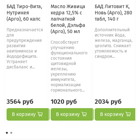
БАД Тиро-Вита,
Масло Живица
БАД Литовит К,
Нутрикея
кедра 12,5% с
Новь (Арго), 280
(Арго), 60 капс
лапчаткой
табл, 140 г
белой, Дэльфа
Предназначается
Дополнительный
(Арго), 50 мл
для
источник йода,
предупреждения
железа, марганца,
Способствует
развития
цеолита. Снижает
улучшению
авитаминоза и
утомляемость и
функционального
йододефицита.
синдром...
состояния
Устраняет
щитовидной
дисбаланс и...
железы,
укреплению
иммунитета,
нормализации
гормонального...
3564 руб
1020 руб
2034 руб
В корзину
В корзину
В корзину