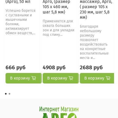
(Арго), 50 мл
Арго, (размер
массажер, Арго,
105 х 460 мм,
( размер 105 х
Успешно борется
шаг 5,8 мм)
230 мм, шаг 5,8
с суставными и
мм)
мышечными
Применяется для
болями,
охвата больших
Благодаря
активизирует
зон и для укладки
небольшому
обмен веществ,...
под спину...
размеру
позволяет
воздействовать
на конкретные
воспалительные
места и...
666 руб
4908 руб
2688 руб
В корзину
В корзину
В корзину