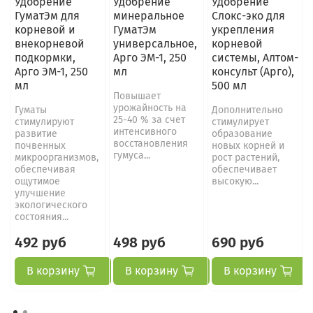
Удобрение
Удобрение
Удобрение
ГуматЭм для
минеральное
Слокс-эко для
корневой и
ГуматЭм
укрепления
внекорневой
универсальное,
корневой
подкормки,
Арго ЭМ-1, 250
системы, Алтом-
Арго ЭМ-1, 250
мл
консульт (Арго),
мл
500 мл
Повышает
урожайность на
Гуматы
Дополнительно
25-40 % за счет
стимулируют
стимулирует
интенсивного
развитие
образование
восстановления
почвенных
новых корней и
гумуса...
микроорганизмов,
рост растений,
обеспечивая
обеспечивает
ощутимое
высокую...
улучшение
экологического
состояния...
492 руб
498 руб
690 руб
В корзину
В корзину
В корзину