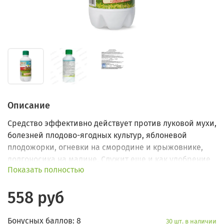
Описание
Средство эффективно действует против луковой мухи,
болезней плодово-ягодных культур, яблоневой
плодожорки, огневки на смородине и крыжовнике,
долгоносика на малине. Служит еще и как удобрение
Показать полностью
для почвы и растений.
558 руб
Бонусных баллов: 8
30 шт. в наличии