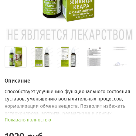
Описание
Способствует улучшению функционального состояния
суставов, уменьшению воспалительных процессов,
нормализации обмена веществ. Позволит избежать
остеохондроза, артрита, ревматизма и других
Показать полностью
воспалительных заболеваний опорно­-двигательного
аппарата.