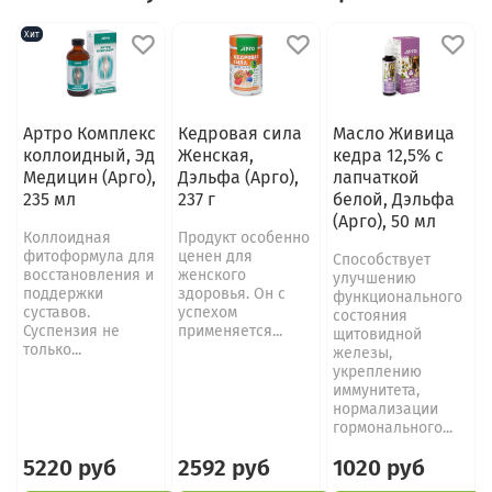
Хит
Артро Комплекс
Кедровая сила
Масло Живица
коллоидный, Эд
Женская,
кедра 12,5% с
Медицин (Арго),
Дэльфа (Арго),
лапчаткой
235 мл
237 г
белой, Дэльфа
(Арго), 50 мл
Коллоидная
Продукт особенно
фитоформула для
ценен для
Способствует
восстановления и
женского
улучшению
поддержки
здоровья. Он с
функционального
суставов.
успехом
состояния
Суспензия не
применяется...
щитовидной
только...
железы,
укреплению
иммунитета,
нормализации
гормонального...
5220 руб
2592 руб
1020 руб