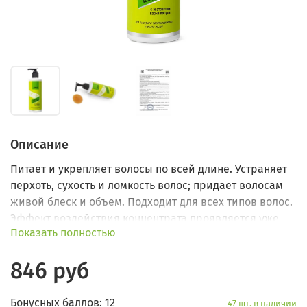
Описание
Питает и укрепляет волосы по всей длине. Устраняет
перхоть, сухость и ломкость волос; придает волосам
живой блеск и объем. Подходит для всех типов волос.
Эффект воздействия концентрата проявляется уже
Показать полностью
после первого применения.
846 руб
Бонусных баллов: 12
47 шт. в наличии