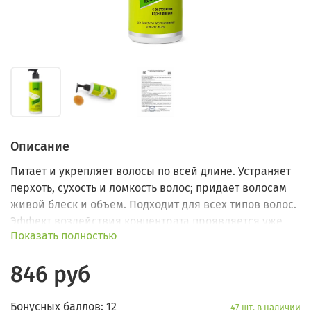
Описание
Питает и укрепляет волосы по всей длине. Устраняет
перхоть, сухость и ломкость волос; придает волосам
живой блеск и объем. Подходит для всех типов волос.
Эффект воздействия концентрата проявляется уже
Показать полностью
после первого применения.
846 руб
Бонусных баллов: 12
47 шт. в наличии