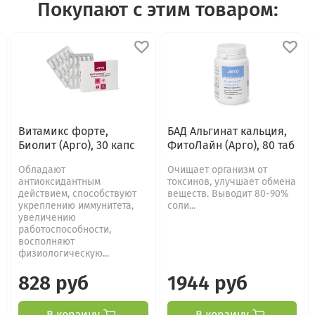
Покупают с этим товаром:
Витамикс форте,
БАД Альгинат кальция,
Биолит (Арго), 30 капс
ФитоЛайн (Арго), 80 таб
Обладают
Очищает организм от
антиоксидантным
токсинов, улучшает обмена
действием, способствуют
веществ. Выводит 80-90%
укреплению иммунитета,
соли...
увеличению
работоспособности,
восполняют
физиологическую...
828 руб
1944 руб
В корзину
В корзину