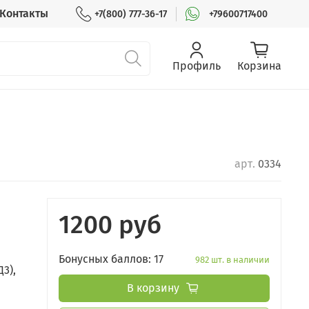
Контакты
+7(800) 777-36-17
+79600717400
Профиль
Корзина
арт.
0334
1200 руб
Бонусных баллов: 17
982 шт. в наличии
3),
Е
В корзину