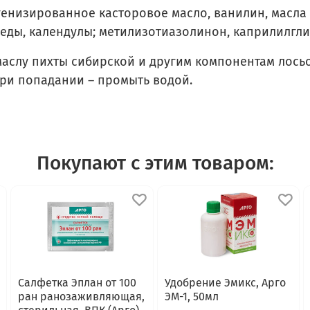
енизированное касторовое масло, ванилин, масла 
реды, календулы; метилизотиазолинон, каприлилгли
маслу пихты сибирской и другим компонентам лось
При попадании – промыть водой.
Покупают с этим товаром:
Салфетка Эплан от 100
Удобрение Эмикс, Арго
ран ранозаживляющая,
ЭМ-1, 50мл