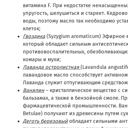
витамина F. При недостатке ненасыщенных
упругость, шелушиться и стареет. Кедро
воды, поэтому масло так необходимо уста
клеток;
Гвоздика
(Syzygium aromaticum) Эфирное 
который обладает сильным антисептическ
противовоспалительных, обезболивающих,
комары и мухи;
Лаванда остролистная
(Lavandula angust
лавандовое масло способствует активном
Лаванда служит отпугивающим средством 
Ванилин
– кристаллическое вещество с си
бальзамах, а также в бензойной смоле. П
фармацевтической промышленности. Ванил
Betulae) получают из древесины путем су
Деготь березовый
обладает сильными ант