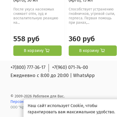
(Арго), 50 мл
(Арго), 15 мл
После укуса насекомых
Способствует устранению
снимает отёк, зуд и
гнойничков, угревой сыпи,
воспалительную реакцию
герпеса. Первая помощь
на...
при ранах,...
558 руб
360 руб
В корзину
В корзину
+7(800) 777-36-17
+7(960) 071-74-00
Ежедневно с 8:00 до 20:00 | WhatsApp
© 2009-2026 Работаем для Вас.
Персональные данные.
Ответственность
Наш сайт использует Cookie, чтобы
ООО "Арго групп" ОГРН/ИНН 1141650019191/1650295353
гарантировать вам максимальное удобство.