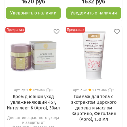
1620 руб
1632 руб
Уведомить о наличии
Уведомить о наличии
Предзаказ
Предзаказ
арт.
2931
Отзывы
0
арт.
2328
5
Отзывы
5
Крем дневной уход
Гоммаж для тела с
увлажненяющий 45+,
экстрактом Царского
Интеллект-К (Арго), 30мл
дерева и маслом
Каротино, ФитоЛайн
Для антивозрастного ухода
(Арго), 150 мл
и защиты от