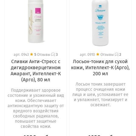
арт.
0943
5
Отзывы
3
арт.
0910
Отзывы
2
Сливки Анти-Стресс с
Лосьон-тоник для сухой
дигидрокверцетином
кожи, Интеллект-К (Арго),
Амарант, Интеллект-К
200 мл
(Арго), 80 мл
Лосьон тоник завершает
процесс очищения кожи
Поддерживает здоровое
лица и шеи, успокаивает ее
состояние и ухоженный вид
и увлажняет, тонизирует и
кожи. Обеспечивает
освежает.
антиоксидантную защиту от
вредного воздействия
свободных радикалов,
повышает защитные
свойства кожи.