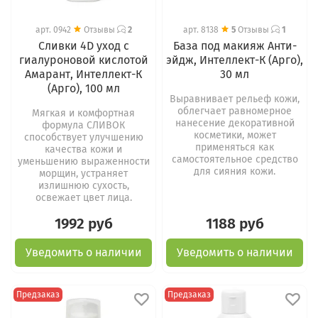
арт.
0942
Отзывы
2
арт.
8138
5
Отзывы
1
Сливки 4D уход с
База под макияж Анти-
гиалуроновой кислотой
эйдж, Интеллект-К (Арго),
Амарант, Интеллект-К
30 мл
(Арго), 100 мл
Выравнивает рельеф кожи,
облегчает равномерное
Мягкая и комфортная
нанесение декоративной
формула СЛИВОК
косметики, может
способствует улучшению
применяться как
качества кожи и
самостоятельное средство
уменьшению выраженности
для сияния кожи.
морщин, устраняет
излишнюю сухость,
освежает цвет лица.
1992 руб
1188 руб
Уведомить о наличии
Уведомить о наличии
Предзаказ
Предзаказ