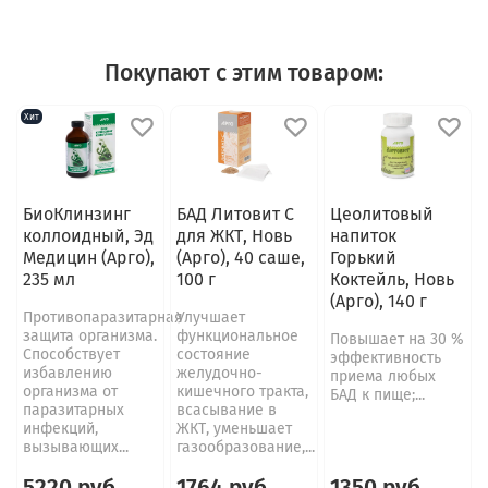
Покупают с этим товаром:
Хит
БиоКлинзинг
БАД Литовит С
Цеолитовый
коллоидный, Эд
для ЖКТ, Новь
напиток
Медицин (Арго),
(Арго), 40 саше,
Горький
235 мл
100 г
Коктейль, Новь
(Арго), 140 г
Противопаразитарная
Улучшает
защита организма.
функциональное
Повышает на 30 %
Способствует
состояние
эффективность
избавлению
желудочно-
приема любых
организма от
кишечного тракта,
БАД к пище;...
паразитарных
всасывание в
инфекций,
ЖКТ, уменьшает
вызывающих...
газообразование,...
5220 руб
1764 руб
1350 руб