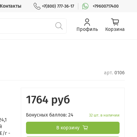
Контакты
+7(800) 777-36-17
+79600717400
Профиль
Корзина
арт.
0106
1764 руб
Бонусных баллов: 24
32 шт. в наличии
4,1
й
В корзину
Е/г -