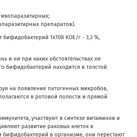
тивопаразитарных;
опаразитарных препаратов).
 бифидобактерий 1x108 КОЕ/г - 3,3 %,
 и ни при каких обстоятельствах не
го бифидобактерий находится в толстой
руя на появление патогенных микробов,
полагаются в ротовой полости и прямой
мунитета, участвуют в синтезе витаминов и
давляют развитие раковых клеток в
 бифидобактерий в организме, они перестают