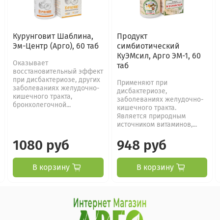
Курунговит Шаблина,
Продукт
Эм-Центр (Арго), 60 таб
симбиотический
КуЭМсил, Арго ЭМ-1, 60
Оказывает
таб
восстановительный эффект
при дисбактериозе, других
Применяют при
заболеваниях желудочно-
дисбактериозе,
кишечного тракта,
заболеваниях желудочно-
бронхолегочной...
кишечного тракта.
Является природным
источником витаминов,...
1080 руб
948 руб
В корзину
В корзину