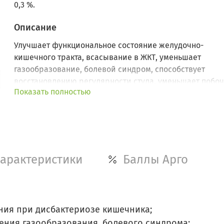
0,3 %.
Описание
Улучшает функциональное состояние желудочно-
кишечного тракта, всасывание в ЖКТ, уменьшает
газообразование, болевой синдром, способствует
восстановлению регулярности стула, уменьшает побо
Показать полностью
действие токсичных лекарственных препаратов.
арактеристики
Баллы Арго
ния при дисбактериозе кишечника;
ения газообразования, болевого синдрома;