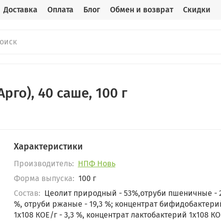
Доставка
Оплата
Блог
Обмен и возврат
Скидки
рго), 40 саше, 100 г
Характеристики
Производитель:
НПФ Новь
Форма выпуска:
100 г
Состав:
Цеолит природный - 53%,отруби пшеничные - 2
%, отруби ржаные - 19,3 %; концентрат бифидобактери
1x108 КОЕ/г - 3,3 %, концентрат лактобактерий 1x108 КО