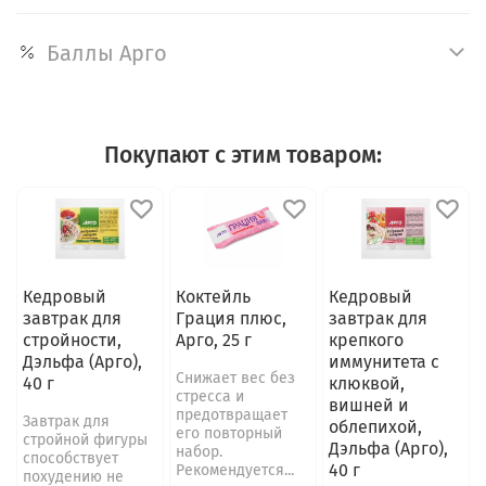
Баллы Арго
Покупают с этим товаром:
Кедровый
Коктейль
Кедровый
завтрак для
Грация плюс,
завтрак для
стройности,
Арго, 25 г
крепкого
Дэльфа (Арго),
иммунитета с
Снижает вес без
40 г
клюквой,
стресса и
вишней и
предотвращает
Завтрак для
облепихой,
его повторный
стройной фигуры
Дэльфа (Арго),
набор.
способствует
40 г
Рекомендуется...
похудению не