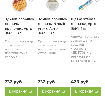
Зубной порошок
Зубной порошок
Щетка зубная
ДентаЭм
ДентаЭм белый
ДентаЭМ, Арго
прополис, Арго
уголь, Арго
ЭМ-1, 1 шт
ЭМ-1, 60 г
ЭМ-1, 60 г
Антибактериальная
зубная щетка
Средство по уходу
Средство по уходу
средней
за зубами и
за зубами и
жесткости
полостью рта,
полостью рта, для
«ДЕНТАЭМ» с
профилактики
устранения...
резиновыми
кариеса...
вставками для...
732 руб
732 руб
426 руб
В корзину
В корзину
В корзину