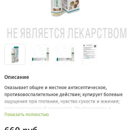
Описание
Оказывает общее и местное антисептическое,
противовоспалительное действие; купирует болевые
ощущения при глотании, чувство сухости и жжения;
повышает местный иммунитет. Профилактика и
Показать полностью
коррекция при стоматитах, тонзиллитах, ларингитах.