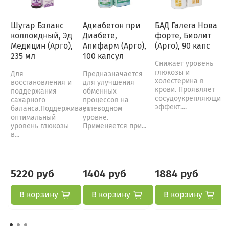
Шугар Бэланс
Адиабетон при
БАД Галега Нова
коллоидный, Эд
Диабете,
форте, Биолит
Медицин (Арго),
Апифарм (Арго),
(Арго), 90 капс
235 мл
100 капсул
Снижает уровень
глюкозы и
Для
Предназначается
холестерина в
восстановления и
для улучшения
крови. Проявляет
поддержания
обменных
сосудоукрепляющий
сахарного
процессов на
эффект....
баланса.Поддерживает
углеводном
оптимальный
уровне.
уровень глюкозы
Применяется при...
в...
5220 руб
1404 руб
1884 руб
В корзину
В корзину
В корзину