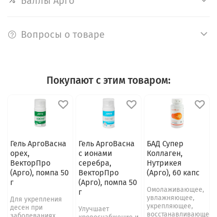
Баллы Арго
Вопросы о товаре
Покупают с этим товаром:
Гель АргоВасна
Гель АргоВасна
БАД Супер
орех,
с ионами
Коллаген,
ВекторПро
серебра,
Нутрикея
(Арго), помпа 50
ВекторПро
(Арго), 60 капс
г
(Арго), помпа 50
Омолаживающее,
г
увлажняющее,
Для укрепления
укрепляющее,
десен при
Улучшает
восстанавливающее
заболеваниях