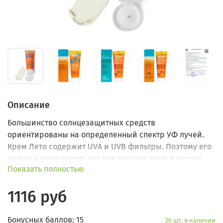
Описание
Большинство солнцезащитных средств
ориентированы на определенный спектр УФ лучей.
Крем Лето содержит UVA и UVB фильтры. Поэтому его
можно использовать как для защиты лица в городе,
Показать полностью
так и для тела на пляже.
1116 руб
Бонусных баллов: 15
26 шт. в наличии