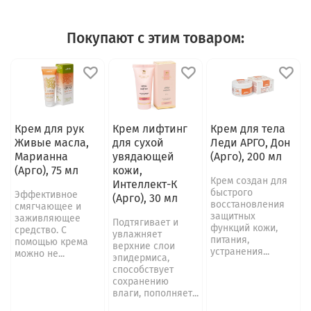
Покупают с этим товаром:
Крем для рук
Крем лифтинг
Крем для тела
Живые масла,
для сухой
Леди АРГО, Дон
Марианна
увядающей
(Арго), 200 мл
(Арго), 75 мл
кожи,
Крем создан для
Интеллект-К
быстрого
Эффективное
(Арго), 30 мл
восстановления
смягчающее и
защитных
заживляющее
Подтягивает и
функций кожи,
средство. С
увлажняет
питания,
помощью крема
верхние слои
устранения...
можно не...
эпидермиса,
способствует
сохранению
влаги, пополняет...