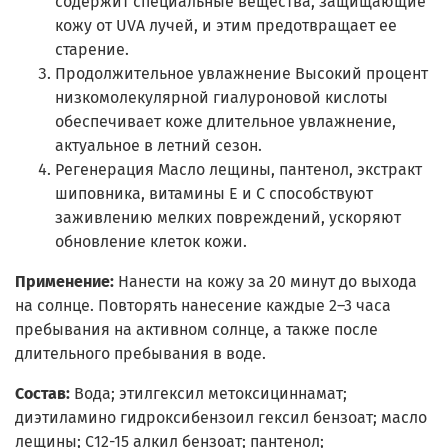
содержит специальные вещества, защищающие
кожу от UVA лучей, и этим предотвращает ее
старение.
Продолжительное увлажнение Высокий процент
низкомолекулярной гиалуроновой кислоты
обеспечивает коже длительное увлажнение,
актуальное в летний сезон.
Регенерация Масло лещины, пантенол, экстракт
шиповника, витамины Е и С способствуют
заживлению мелких повреждений, ускоряют
обновление клеток кожи.
Применение:
Нанести на кожу за 20 минут до выхода
на солнце. Повторять нанесение каждые 2–3 часа
пребывания на активном солнце, а также после
длительного пребывания в воде.
Состав:
Вода; этилгексил метоксициннамат;
диэтиламино гидроксибензоил гексил бензоат; масло
лещины; С12-15 алкил бензоат; пантенол;