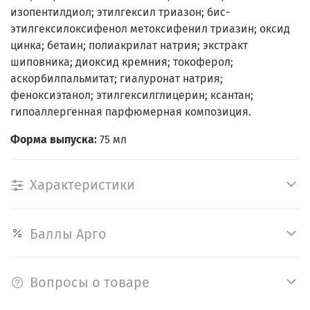
изопентилдиол; этилгексил триазон; бис-
этилгексилоксифенол метоксифенил триазин; оксид
цинка; бетаин; полиакрилат натрия; экстракт
шиповника; диоксид кремния; токоферол;
аскорбилпальмитат; гиалуронат натрия;
феноксиэтанол; этилгексилглицерин; ксантан;
гипоаллергенная парфюмерная композиция.
Форма выпуска:
75 мл
Характеристики
Баллы Арго
Вопросы о товаре