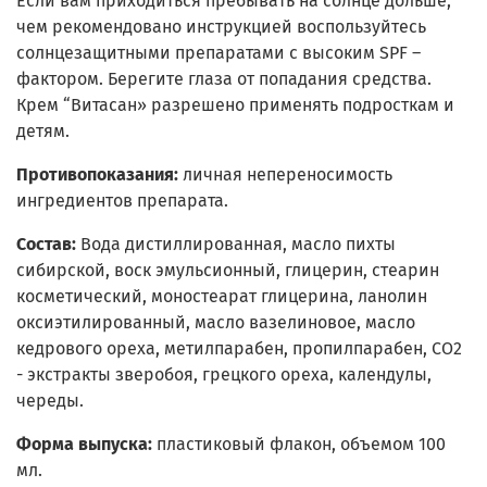
Если вам приходиться пребывать на солнце дольше,
чем рекомендовано инструкцией воспользуйтесь
солнцезащитными препаратами с высоким SPF –
фактором. Берегите глаза от попадания средства.
Крем “Витасан» разрешено применять подросткам и
детям.
Противопоказания:
личная непереносимость
ингредиентов препарата.
Состав:
Вода дистиллированная, масло пихты
сибирской, воск эмульсионный, глицерин, стеарин
косметический, моностеарат глицерина, ланолин
оксиэтилированный, масло вазелиновое, масло
кедрового ореха, метилпарабен, пропилпарабен, СО2
- экстракты зверобоя, грецкого ореха, календулы,
череды.
Форма выпуска:
пластиковый флакон, объемом 100
мл.