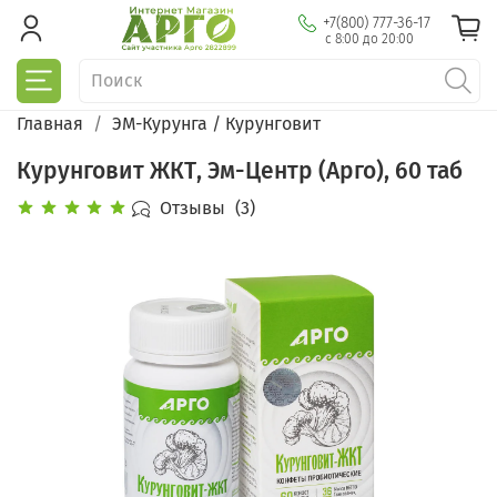
+7(800) 777-36-17
с 8:00 до 20:00
Главная
ЭМ-Курунга / Курунговит
Курунговит ЖКТ, Эм-Центр (Арго), 60 таб
Отзывы
(3)