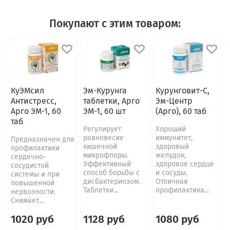
Покупают с этим товаром:
КуЭМсил
Эм-Курунга
Курунговит-С,
Антистресс,
таблетки, Арго
Эм-Центр
Арго ЭМ-1, 60
ЭМ-1, 60 шт
(Арго), 60 таб
таб
Регулирует
Хороший
равновесие
иммунитет,
Предназначен для
кишечной
здоровый
профилактики
микрофлоры.
желудок,
сердечно-
Эффективный
здоровое сердце
сосудистой
способ борьбы с
и сосуды.
системы и при
дисбактериозом.
Отличная
повышенной
Таблетки...
профилактика...
нервозности.
Снимает...
1020 руб
1128 руб
1080 руб