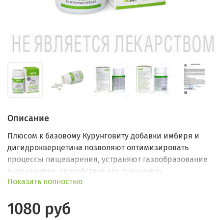
Описание
Плюсом к базовому Курунговиту добавки имбиря и
дигидрокверцетина позволяют оптимизировать
процессы пищеварения, устраняют газообразование
в кишечнике, способствуя его очищению,
Показать полностью
нормализуют обмен веществ на клеточном уровне.
1080 руб