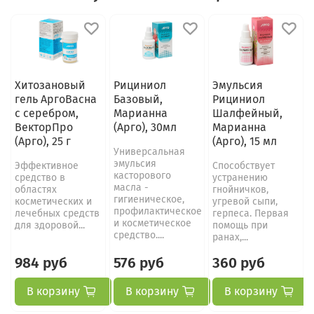
Хитозановый
Рициниол
Эмульсия
гель АргоВасна
Базовый,
Рициниол
с серебром,
Марианна
Шалфейный,
ВекторПро
(Арго), 30мл
Марианна
(Арго), 25 г
(Арго), 15 мл
Универсальная
эмульсия
Эффективное
Способствует
касторового
средство в
устранению
масла -
областях
гнойничков,
гигиеническое,
косметических и
угревой сыпи,
профилактическое
лечебных средств
герпеса. Первая
и косметическое
для здоровой...
помощь при
средство....
ранах,...
984 руб
576 руб
360 руб
В корзину
В корзину
В корзину