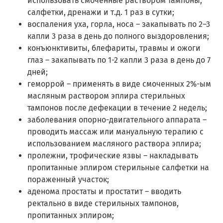
использовать смоченные раствором тампоны,
салфетки, дренажи и т.д. 1 раз в сутки;
воспаления уха, горла, носа – закапывать по 2–3
капли 3 раза в день до полного выздоровления;
конъюнктивиты, блефариты, травмы и ожоги
глаз – закапывать по 1-2 капли 3 раза в день до 7
дней;
геморрой – применять в виде смоченных 2%-ым
масляным раствором эплира стерильных
тампонов после дефекации в течение 2 недель;
заболевания опорно-двигательного аппарата –
проводить массаж или мануальную терапию с
использованием масляного раствора эплира;
пролежни, трофические язвы – накладывать
пропитанные эплиром стерильные салфетки на
пораженный участок;
аденома простаты и простатит – вводить
ректально в виде стерильных тампонов,
пропитанных эплиром;