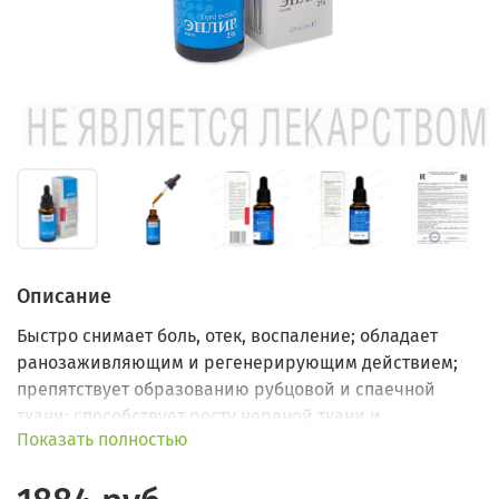
Описание
Быстро снимает боль, отек, воспаление; обладает
ранозаживляющим и регенерирующим действием;
препятствует образованию рубцовой и спаечной
ткани; способствует росту нервной ткани и
Показать полностью
кровеносных сосудов; восстанавливает слизистую
после лучевой терапии; тормозит развитие аденомы
простаты.