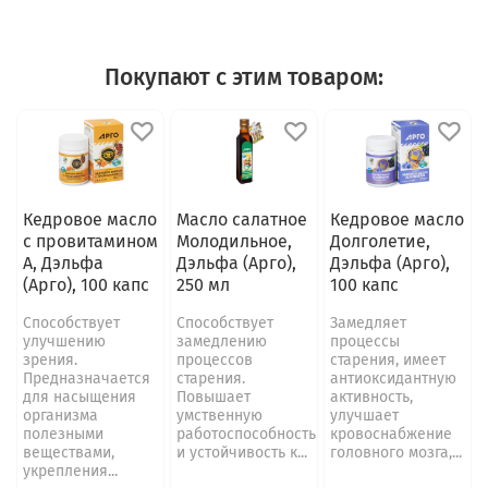
Покупают с этим товаром:
Кедровое масло
Масло салатное
Кедровое масло
с провитамином
Молодильное,
Долголетие,
А, Дэльфа
Дэльфа (Арго),
Дэльфа (Арго),
(Арго), 100 капс
250 мл
100 капс
Способствует
Способствует
Замедляет
улучшению
замедлению
процессы
зрения.
процессов
старения, имеет
Предназначается
старения.
антиоксидантную
для насыщения
Повышает
активность,
организма
умственную
улучшает
полезными
работоспособность
кровоснабжение
веществами,
и устойчивость к...
головного мозга,...
укрепления...