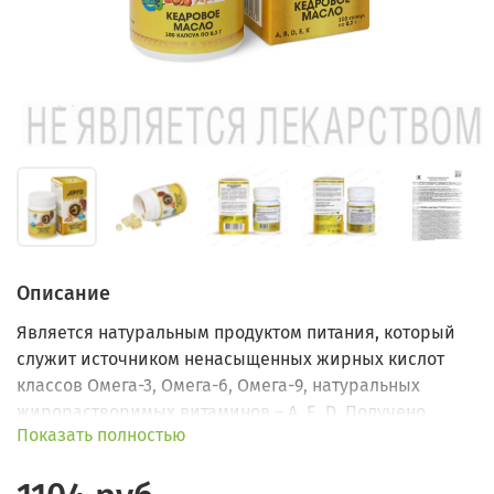
Описание
Является натуральным продуктом питания, который
служит источником ненасыщенных жирных кислот
классов Омега-3, Омега-6, Омега-9, натуральных
жирорастворимых витаминов – А, Е, D. Получено
Показать полностью
методом холодного отжима очищенных ядер
кедрового ореха.