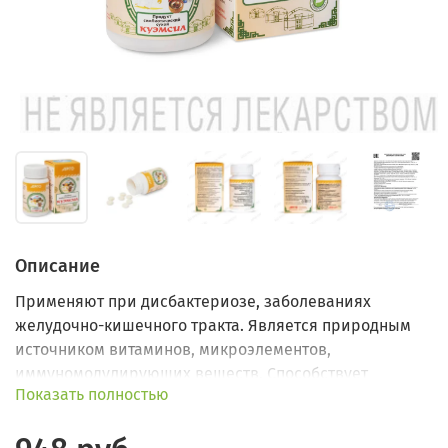
Описание
Применяют при дисбактериозе, заболеваниях
желудочно-кишечного тракта. Является природным
источником витаминов, микроэлементов,
иммуномодулирующих веществ. Способствует
Показать полностью
улучшению общего самочувствия.