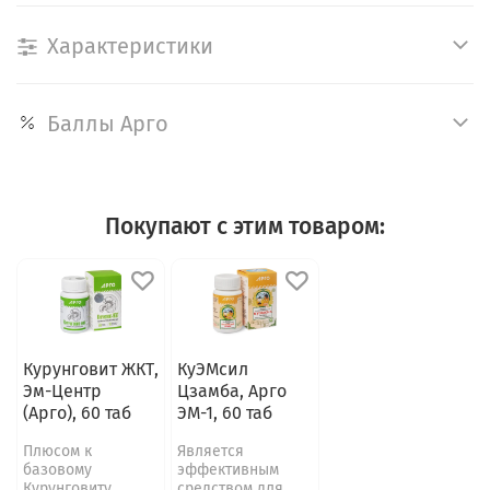
Характеристики
Баллы Арго
Покупают с этим товаром:
Курунговит ЖКТ,
КуЭМсил
Эм-Центр
Цзамба, Арго
(Арго), 60 таб
ЭМ-1, 60 таб
Плюсом к
Является
базовому
эффективным
Курунговиту
средством для