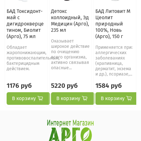
БАД Токсидонт-
Детокс
БАД Литовит М
май с
коллоидный, Эд
Цеолит
дигидрокверце
Медицин (Арго),
природный
тином, Биолит
235 мл
100%, Новь
(Арго), 75 мл
(Арго), 150 г
Оказывает
широкое действие
Обладает
Применяется при:
по очищению
жаропонижающим,
аллергических
всего организма,
противовоспалительным,
заболеваниях
активно связывая
бактерицидным
(крапивница,
опасные...
действием.
дерматит, экзема
и др.), псориазе,...
1176 руб
5220 руб
1584 руб
В корзину
В корзину
В корзину