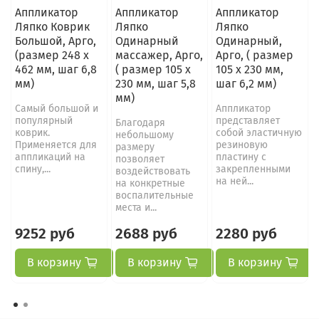
Аппликатор
Аппликатор
Аппликатор
Ляпко Коврик
Ляпко
Ляпко
Большой, Арго,
Одинарный
Одинарный,
(размер 248 х
массажер, Арго,
Арго, ( размер
462 мм, шаг 6,8
( размер 105 х
105 х 230 мм,
мм)
230 мм, шаг 5,8
шаг 6,2 мм)
мм)
Самый большой и
Аппликатор
популярный
представляет
Благодаря
коврик.
собой эластичную
небольшому
Применяется для
резиновую
размеру
аппликаций на
пластину c
позволяет
спину,...
закрепленными
воздействовать
на ней...
на конкретные
воспалительные
места и...
9252 руб
2688 руб
2280 руб
В корзину
В корзину
В корзину