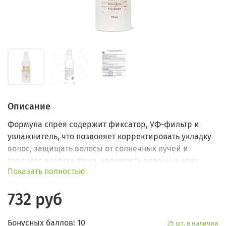
Описание
Формула спрея содержит фиксатор, УФ-фильтр и
увлажнитель, что позволяет корректировать укладку
волос, защищать волосы от солнечных лучей и
горячего воздуха фена, увлажнять волосы и кожу
Показать полностью
головы. 100% объем. Подвижность и сохранность
прически.
732 руб
Бонусных баллов: 10
25 шт. в наличии