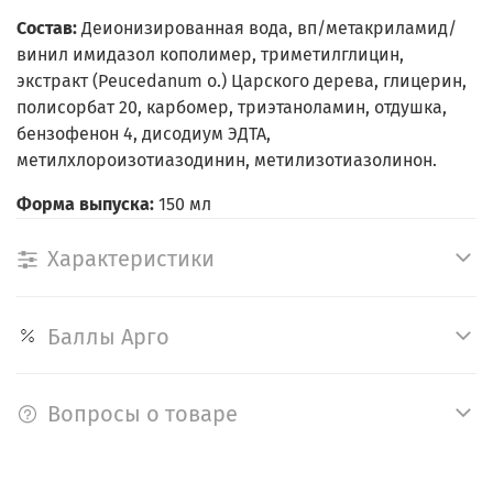
Состав:
Деионизированная вода, вп/метакриламид/
винил имидазол кополимер, триметилглицин,
экстракт (Peucedanum o.) Царского дерева, глицерин,
полисорбат 20, карбомер, триэтаноламин, отдушка,
бензофенон 4, дисодиум ЭДТА,
метилхлороизотиазодинин, метилизотиазолинон.
Форма выпуска:
150 мл
Характеристики
Баллы Арго
Вопросы о товаре