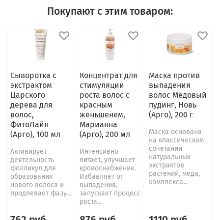
Покупают с этим товаром:
Сыворотка с
Концентрат для
Маска против
экстрактом
стимуляции
выпадения
Царского
роста волос с
волос Медовый
дерева для
красным
пудинг, Новь
волос,
женьшенем,
(Арго), 200 г
ФитоЛайн
Марианна
Маска основана
(Арго), 100 мл
(Арго), 200 мл
на классическом
сочетании
Активирует
Интенсивно
натуральных
деятельность
питает, улучшает
экстрактов
фолликул для
кровоснабжение.
растений, меда,
образования
Избавляет от
комплекса...
нового волоса и
выпадения,
продлевает фазу...
запускает процесс
роста...
762 руб
876 руб
1110 руб