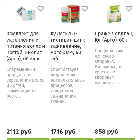
Комплекс для
КуЭМсил Л-
Драже Ледипан,
укрепления и
гистидин цинк
Юг (Арго), 60 г
питания волос и
заживление,
Профилактика
ногтей, Биолит
Арго ЭМ-1, 60
женского
(Арго), 60 капс
таб
здоровья.
Витамины для
Современный
Способствует
красоты и
продукт для
подавлению
здоровья
укрепления волос
воспалительных
женщины –...
и ногтей,
процессов,
стимуляции их
ускорению
роста...
заживления
тканей.
2112 руб
1716 руб
858 руб