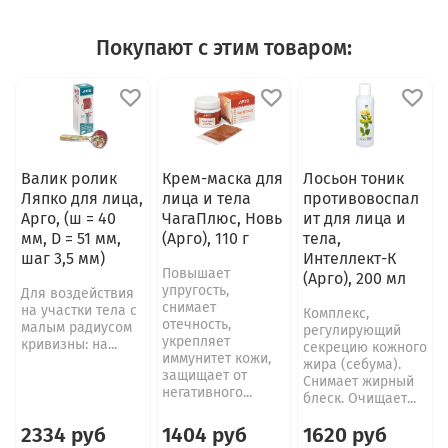
Покупают с этим товаром:
Валик ролик
Крем-маска для
Лосьон тоник
Ляпко для лица,
лица и тела
противовоспал
Арго, (ш = 40
ЧагаПлюс, Новь
ит для лица и
мм, D = 51 мм,
(Арго), 110 г
тела,
шаг 3,5 мм)
Интеллект-К
Повышает
(Арго), 200 мл
упругость,
Для воздействия
снимает
на участки тела с
Комплекс,
отечность,
малым радиусом
регулирующий
укрепляет
кривизны: на...
секрецию кожного
иммунитет кожи,
жира (себума).
защищает от
Снимает жирный
негативного...
блеск. Очищает...
2334 руб
1404 руб
1620 руб