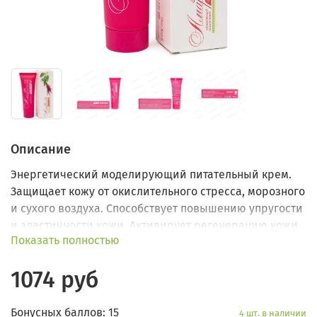
Описание
Энергетический моделирующий питательный крем.
Защищает кожу от окислительного стресса, морозного
и сухого воздуха. Способствует повышению упругости
и эластичности кожи. Активирует регенерацию кожи.
Показать полностью
Обеспечивает ее упругость и блеск.
1074 руб
Бонусных баллов: 15
4 шт. в наличии