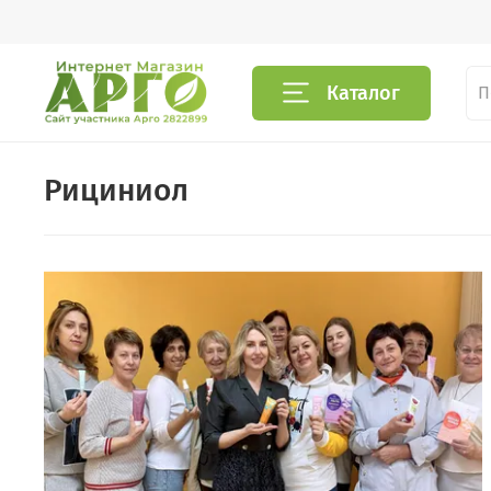
Каталог
Рициниол