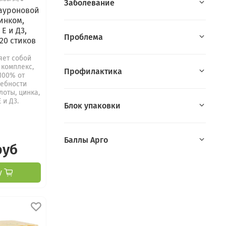
Заболевание
лауроновой
инком,
Е и Д3,
Проблема
 20 стиков
яет собой
комплекс,
Профилактика
100% от
ребности
лоты, цинка,
 и Д3.
Блок упаковки
Баллы Арго
руб
у