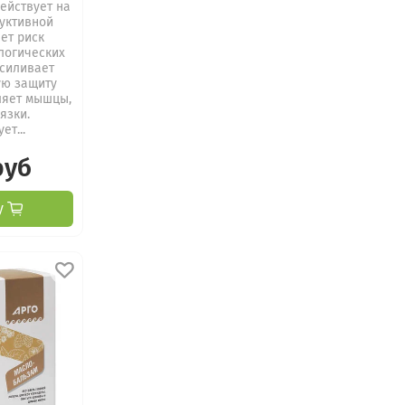
ействует на
уктивной
ет риск
логических
Усиливает
ую защиту
ляет мышцы,
язки.
ет...
руб
у