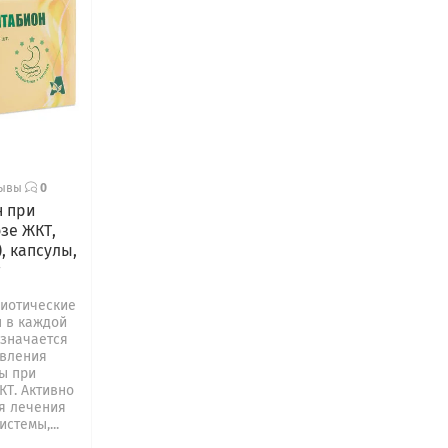
зывы
0
н при
зе ЖКТ,
, капсулы,
т
биотические
 в каждой
азначается
овления
ы при
КТ. Активно
я лечения
стемы,...