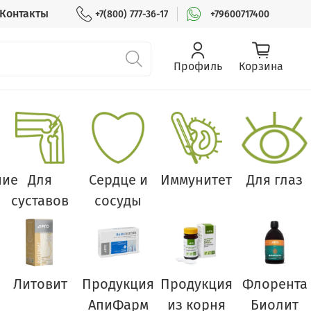
Контакты
+7(800) 777-36-17
+79600717400
Профиль
Корзина
ние
Для
Сердце и
Иммунитет
Для глаз
суставов
сосуды
Литовит
Продукция
Продукция
Флорента
АпиФарм
из корня
Биолит