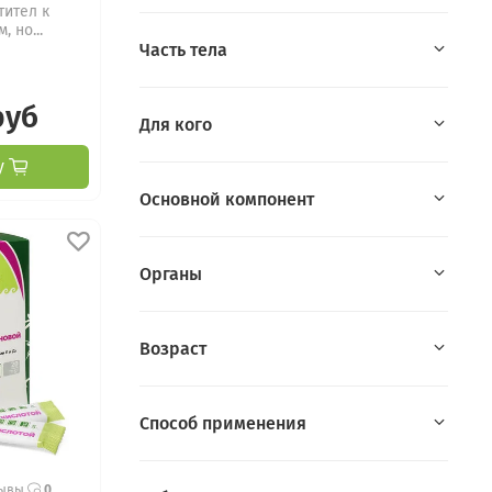
тител к
 но...
Часть тела
руб
Для кого
у
Основной компонент
Органы
Возраст
Способ применения
зывы
0