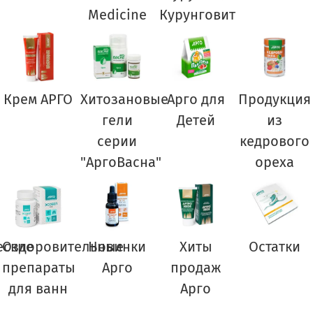
Medicine
Курунговит
Крем АРГО
Хитозановые
Арго для
Продукция
гели
Детей
из
серии
кедрового
"АргоВасна"
ореха
еские
Оздоровительные
Новинки
Хиты
Остатки
препараты
Арго
продаж
для ванн
Арго