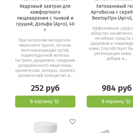
Кедровый завтрак для
Хитозановый ге
комфортного
АргоВасна с сереб
пищеварения с тыквой и
ВекторПро (Арго), 
грушей, Дэльфа (Арго), 40
Эффективное средст
г
областях косметичес
лечебных средств 
При патологии желудочно-
здоровой и поврежд
кишечного тракта, печени,
кожи. Способствует б
желчевыводящих путей,
регенерации кожи,
поджелудочной железы:
рубцов и...
гастрите, дуодените; синдроме
раздраженного кишечника,
хронических запорах, колитах;
хронический холецистит и...
252 руб
984 руб
В корзину
В корзину