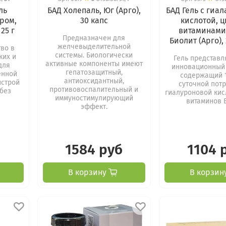
ль
БАД Холепаль, Юг (Арго),
БАД Гель с гиа
ром,
30 капс
кислотой, ц
25 г
витаминами 
Предназначен для
Биолит (Арго),
желчевыделительной
во в
системы. Биологически
ких и
Гель представл
активные компоненты имеют
для
инновационный 
гепатозащитный,
енной
содержащий 
антиоксидантный,
ыстрой
суточной пот
противовоспалительный и
 без
гиалуроновой кис
иммуностимулирующий
витаминов Е
эффект.
1584 руб
1104 
В корзину
В корзин