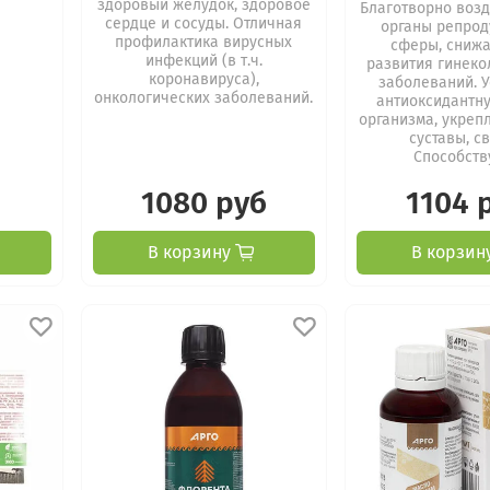
здоровый желудок, здоровое
Благотворно возд
сердце и сосуды. Отличная
органы репрод
профилактика вирусных
сферы, снижа
инфекций (в т.ч.
развития гинеко
коронавируса),
заболеваний. 
онкологических заболеваний.
антиоксидантн
организма, укреп
суставы, св
Способству
1080 руб
1104 
В корзину
В корзин