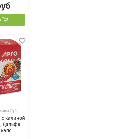
руб
у
зывы
3
 с калиной
Е, Дэльфа
0 капс