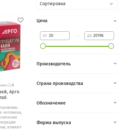
Цена
—
от
до
Производитель
Страна производства
зывы
0
зей, Арго
 таб
Обозначение
еханизмы
а человека,
величение
Форма выпуска
енерации
чки, влияют