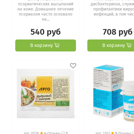
псориатических высыпаний
дисбактериоза, служи
на коже. Домашнее лечение
профилактики виру
псориазом часто основано
инфекций, в том числ
на...
540 руб
708 руб
В корзину
В корзину
арт.
0538
4
Отзывы
2
арт.
1201
5
Отзывы