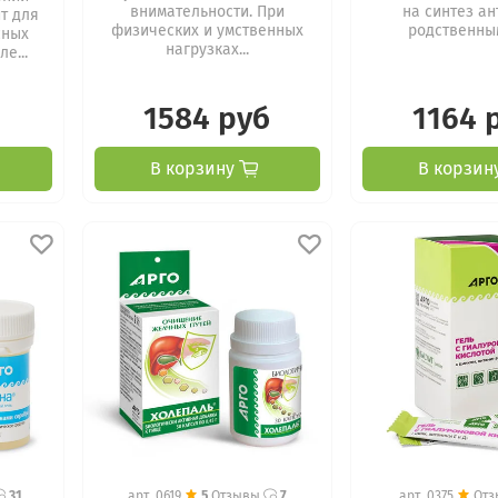
внимательности. При
на синтез ан
т для
физических и умственных
родственным,
сных
нагрузках...
е...
1584 руб
1164 
В корзину
В корзин
31
арт.
0619
5
Отзывы
7
арт.
0375
От