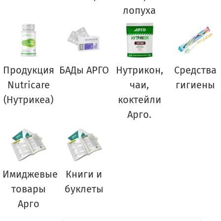
лопуха
Продукция
БАДы АРГО
Нутрикон,
Средства
Nutricare
чаи,
гигиены
(Нутрикеа)
коктейли
Арго.
Имиджевые
Книги и
товары
буклеты
Арго