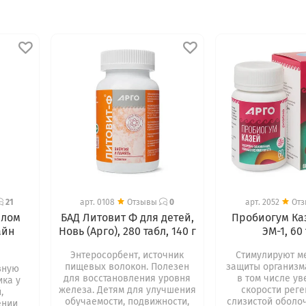
21
арт.
0108
Отзывы
0
арт.
2052
От
ллом
БАД Литовит Ф для детей,
Пробиогум Ка
айн
Новь (Арго), 280 табл, 140 г
ЭМ-1, 60
Энтеросорбент, источник
Cтимулируют м
пищевых волокон. Полезен
защиты организм
зную
для восстановления уровня
в том числе у
ка у
железа. Детям для улучшения
скорости рег
,
обучаемости, подвижности,
слизистой оболо
ении