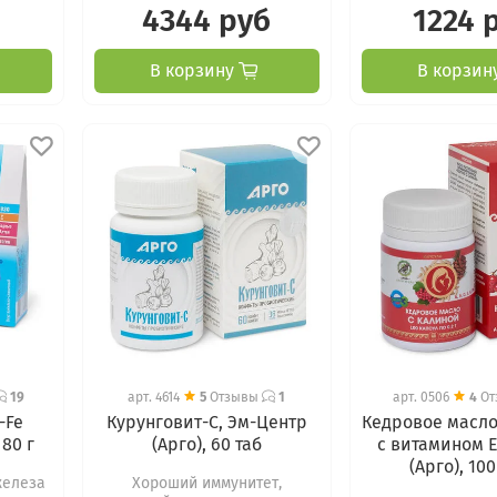
4344 руб
1224 
В корзину
В корзин
19
арт.
4614
5
Отзывы
1
арт.
0506
4
От
-Fe
Курунговит-С, Эм-Центр
Кедровое масло
 80 г
(Арго), 60 таб
с витамином 
(Арго), 10
железа
Хороший иммунитет,