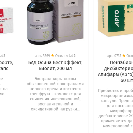
3
арт.
3569
Отзывы
2
арт.
0737
От
форте,
БАД Осина Бест Эффект,
Пентабио
капс
Биолит, 200 мл
дисбактерио
Апифарм (Арго)
ое
Экстракт коры осины
60 ш
.
обыкновенной с экстрактами
т на
черного ореха и косточек
Пребиотик и про
ию.
грепфрута - комплекс для
микроорганизмы
снижения инфекционной,
капсуле. Предн
воспалительной и
для восстан
оксидативной нагрузки...
микрофлор
дисбактериозе Ж
применяется дл
мочеполовой си