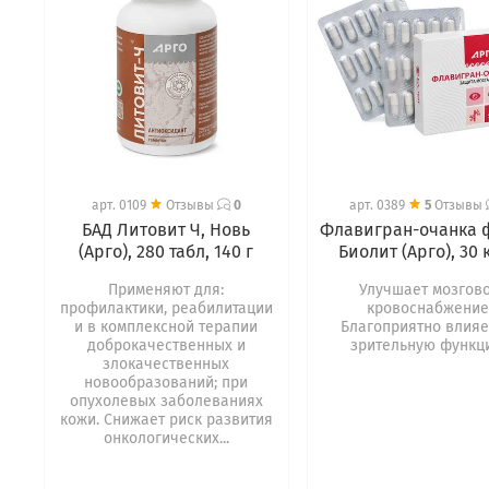
арт.
0109
Отзывы
0
арт.
0389
5
Отзывы
БАД Литовит Ч, Новь
Флавигран-очанка 
(Арго), 280 табл, 140 г
Биолит (Арго), 30 
Применяют для:
Улучшает мозгов
профилактики, реабилитации
кровоснабжение
и в комплексной терапии
Благоприятно влияе
доброкачественных и
зрительную функц
злокачественных
новообразований; при
опухолевых заболеваниях
кожи. Снижает риск развития
онкологических...