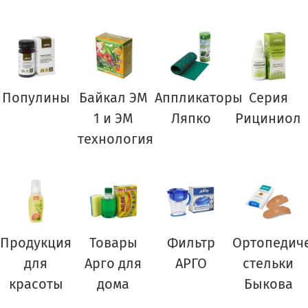
Популины
Байкал ЭМ
Аппликаторы
Серия
1 и ЭМ
Ляпко
Рициниол
технология
Продукция
Товары
Фильтр
Ортопедич
для
Арго для
АРГО
стельки
красоты
дома
Быкова