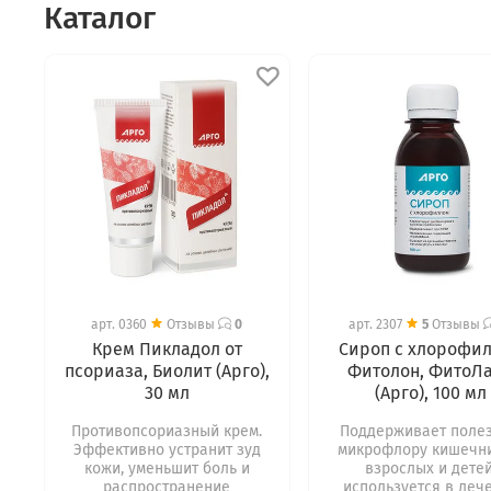
Каталог
арт.
0360
Отзывы
0
арт.
2307
5
Отзывы
Крем Пикладол от
Сироп с хлорофи
псориаза, Биолит (Арго),
Фитолон, ФитоЛ
30 мл
(Арго), 100 мл
Противопсориазный крем.
Поддерживает поле
Эффективно устранит зуд
микрофлору кишечни
кожи, уменьшит боль и
взрослых и детей
распространение
используется в леч