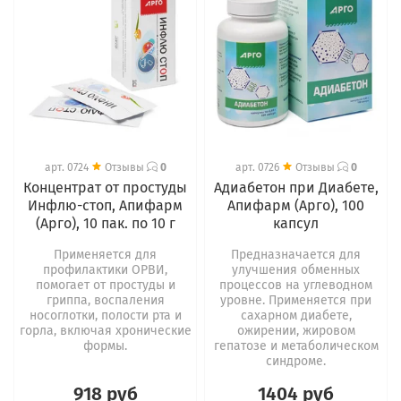
арт.
0724
Отзывы
0
арт.
0726
Отзывы
0
Концентрат от простуды
Адиабетон при Диабете,
Инфлю-стоп, Апифарм
Апифарм (Арго), 100
(Арго), 10 пак. по 10 г
капсул
Применяется для
Предназначается для
профилактики ОРВИ,
улучшения обменных
помогает от простуды и
процессов на углеводном
гриппа, воспаления
уровне. Применяется при
носоглотки, полости рта и
сахарном диабете,
горла, включая хронические
ожирении, жировом
формы.
гепатозе и метаболическом
синдроме.
918 руб
1404 руб