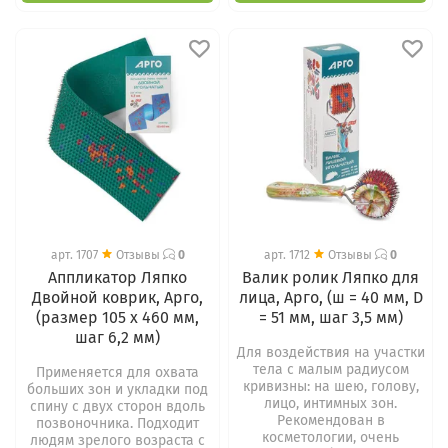
арт.
1707
Отзывы
0
арт.
1712
Отзывы
0
Аппликатор Ляпко
Валик ролик Ляпко для
Двойной коврик, Арго,
лица, Арго, (ш = 40 мм, D
(размер 105 х 460 мм,
= 51 мм, шаг 3,5 мм)
шаг 6,2 мм)
Для воздействия на участки
тела с малым радиусом
Применяется для охвата
кривизны: на шею, голову,
больших зон и укладки под
лицо, интимных зон.
спину с двух сторон вдоль
Рекомендован в
позвоночника. Подходит
косметологии, очень
людям зрелого возраста с