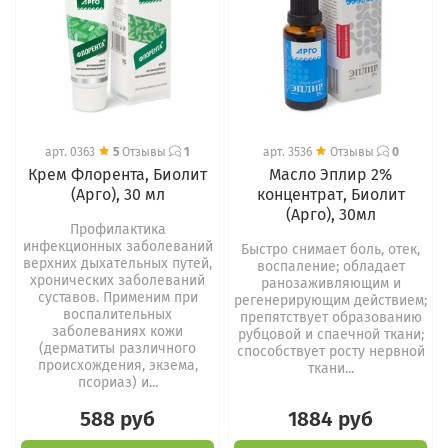
арт.
0363
5
Отзывы
1
арт.
3536
Отзывы
0
Крем Флорента, Биолит
Масло Эплир 2%
(Арго), 30 мл
концентрат, Биолит
(Арго), 30мл
Профилактика
инфекционных заболеваний
Быстро снимает боль, отек,
верхних дыхательных путей,
воспаление; обладает
хронических заболеваний
ранозаживляющим и
суставов. Применим при
регенерирующим действием;
воспалительных
препятствует образованию
заболеваниях кожи
рубцовой и спаечной ткани;
(дерматиты различного
способствует росту нервной
происхождения, экзема,
ткани...
псориаз) и...
588 руб
1884 руб