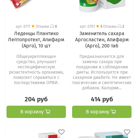
арт.
0717
Отзывы
0
арт.
0701
5
Отзывы
2
Леденцы Плантико
Заменитель сахара
Лептопротект, Апифарм
Аргосластин, Апифарм
(Арго), 10 шт
(Арго), 200 таб
Общеукрепляющее
Предназначается для
средство, улучшает
замены сахара при
неспецифическую
похудении и соблюдении
резистентность организма,
диеты. Используется при
помогает справиться с
сахарном диабете. Не имеет
последствиями ОРВИ.
токсических и синтетических
добавок. Калории...
204 руб
414 руб
В корзину
В корзину