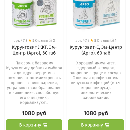
арт.
4613
5
Отзывы
3
арт.
4614
5
Отзывы
1
Курунговит ЖКТ, Эм-
Курунговит-С, Эм-Центр
Центр (Арго), 60 таб
(Арго), 60 таб
Плюсом к базовому
Хороший иммунитет,
Курунговиту добавки имбиря
здоровый желудок,
и дигидрокверцетина
здоровое сердце и сосуды.
позволяют оптимизировать
Отличная профилактика
процессы пищеварения,
вирусных инфекций (в т.ч.
устраняют газообразование
коронавируса),
в кишечнике, способствуя
онкологических
его очищению,
заболеваний.
нормализуют...
1080 руб
1080 руб
В корзину
В корзину