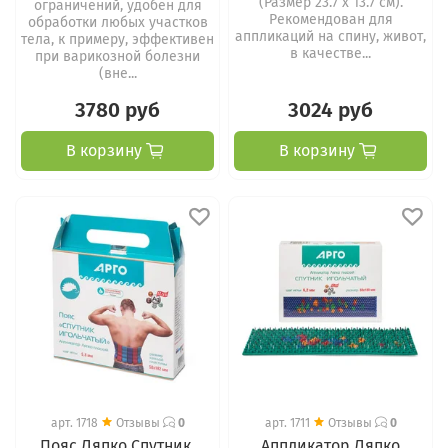
(Размер 23.7 х 13.7 см).
ограничений, удобен для
Рекомендован для
обработки любых участков
аппликаций на спину, живот,
тела, к примеру, эффективен
в качестве...
при варикозной болезни
(вне...
3780 руб
3024 руб
В корзину
В корзину
арт.
1718
Отзывы
0
арт.
1711
Отзывы
0
Пояс Ляпко Спутник,
Аппликатор Ляпко