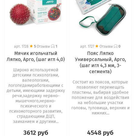
арт.
1728
5
Отзывы
1
арт.
1727
Отзывы
0
Мячик игольчатый
Пояс Ляпко
Ляпко, Арго, (шаг игл 4,0)
Универсальный, Арго,
(шаг игл 4,3 мм, 3-
Широко используемой
сегмента)
детскими психологами,
валеологами,
Состоит из поясов, которые
логопедамиработающими с
позволяют перемещать
детьми, имеющими задержку
пластины, выбирая удобное
речи,задержку нервно-
положение для воздействия
мышечного,нервно-
на небольшие участки
психического и
головы, туловища, верхних и
психомоторного развития,
нижних...
страдающими ДЦП,
заиканием и другими...
3612 руб
4548 руб