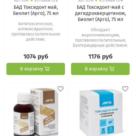
арт.
0347
5
Отзывы
2
арт.
0318
5
Отзывы
4
БАД Токсидонт май,
БАД Токсидонт-май с
Биолит (Арго), 75 мл
дигидрокверцетином,
Биолит (Арго), 75 мл
Антитоксическое,
антиоксидантное,
Обладает
противовоспалительное
жаропонижающим,
действие.
противовоспалительным,
бактерицидным действием.
1074 руб
1176 руб
В корзину
В корзину