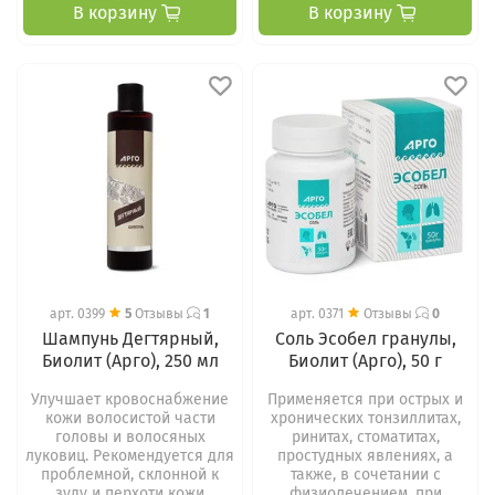
В корзину
В корзину
арт.
0399
5
Отзывы
1
арт.
0371
Отзывы
0
Шампунь Дегтярный,
Соль Эсобел гранулы,
Биолит (Арго), 250 мл
Биолит (Арго), 50 г
Улучшает кровоснабжение
Применяется при острых и
кожи волосистой части
хронических тонзиллитах,
головы и волосяных
ринитах, стоматитах,
луковиц. Рекомендуется для
простудных явлениях, а
проблемной, склонной к
также, в сочетании с
зуду и перхоти кожи
физиолечением, при