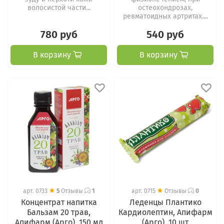
волосистой части...
остеохондрозах,
ревматоидных артритах....
780 руб
540 руб
В корзину
В корзину
арт.
0733
5
Отзывы
1
арт.
0715
Отзывы
0
Концентрат напитка
Леденцы Плантико
Бальзам 20 трав,
Кардиолептин, Апифарм
Апифарм (Арго), 150 мл
(Арго), 10 шт