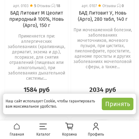
арт.
0103
5
Отзывы
18
арт.
0107
Отзывы
0
БАД Литовит М Цеолит
БАД Литовит У, Новь
природный 100%, Новь
(Арго), 280 табл, 140 г
(Арго), 150 г
При мочекаменной болезни,
заболеваниях
Применяется при:
мочеточников, мочевого
аллергических
пузыря, при циститах,
заболеваниях (крапивница,
пиелонефрите, простатите,
дерматит, экзема и др.),
аденоме простаты и других
псориазе, для снятия
заболеваниях мочеполовой
отравлений (пищевых или
сферы, а также...
алкогольных), при
заболеваниях дыхательной
системы:...
1584 руб
2034 руб
Наш сайт использует Cookie, чтобы гарантировать
В корзину
В корзину
Принять
вам максимальное удобство.
Главная
Каталог
Корзина
Профиль