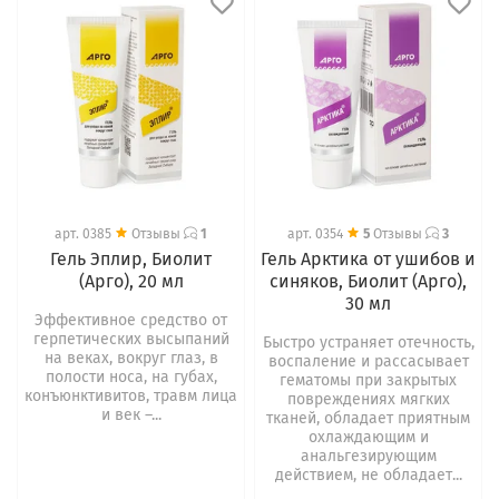
арт.
0385
Отзывы
1
арт.
0354
5
Отзывы
3
Гель Эплир, Биолит
Гель Арктика от ушибов и
(Арго), 20 мл
синяков, Биолит (Арго),
30 мл
Эффективное средство от
герпетических высыпаний
Быстро устраняет отечность,
на веках, вокруг глаз, в
воспаление и рассасывает
полости носа, на губах,
гематомы при закрытых
конъюнктивитов, травм лица
повреждениях мягких
и век –...
тканей, обладает приятным
охлаждающим и
анальгезирующим
действием, не обладает...