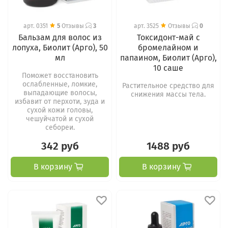
арт.
0351
5
Отзывы
3
арт.
3525
Отзывы
0
Бальзам для волос из
Токсидонт-май c
лопуха, Биолит (Арго), 50
бромелайном и
мл
папаином, Биолит (Арго),
10 саше
Поможет восстановить
ослабленные, ломкие,
Растительное средство для
выпадающие волосы,
снижения массы тела.
избавит от перхоти, зуда и
cyxoй кожи головы,
чешуйчатой и сухой
себореи.
342 руб
1488 руб
В корзину
В корзину