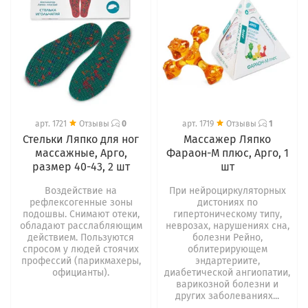
арт.
1721
Отзывы
0
арт.
1719
Отзывы
1
Стельки Ляпко для ног
Массажер Ляпко
массажные, Арго,
Фараон-М плюс, Арго, 1
размер 40-43, 2 шт
шт
Воздействие на
При нейроциркуляторных
рефлексогенные зоны
дистониях по
подошвы. Снимают отеки,
гипертоническому типу,
обладают расслабляющим
неврозах, нарушениях сна,
действием. Пользуются
болезни Рейно,
спросом у людей стоячих
облитерирующем
профессий (парикмахеры,
эндартериите,
официанты).
диабетической ангиопатии,
варикозной болезни и
других заболеваниях...