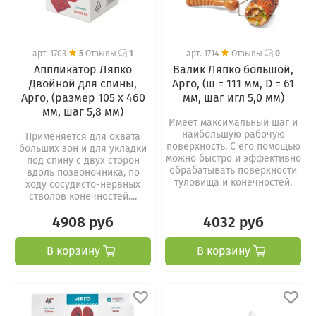
арт.
1703
5
Отзывы
1
арт.
1714
Отзывы
0
Аппликатор Ляпко
Валик Ляпко большой,
Двойной для спины,
Арго, (ш = 111 мм, D = 61
Арго, (размер 105 х 460
мм, шаг игл 5,0 мм)
мм, шаг 5,8 мм)
Имеет максимальный шаг и
наибольшую рабочую
Применяется для охвата
поверхность. С его помощью
больших зон и для укладки
можно быстро и эффективно
под спину с двух сторон
обрабатывать поверхности
вдоль позвоночника, по
туловища и конечностей.
ходу сосудисто-нервных
стволов конечностей....
4908 руб
4032 руб
В корзину
В корзину