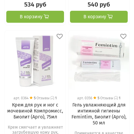
534 руб
540 руб
В корзину
В корзину
арт.
0364
5
Отзывы
1
арт.
0356
5
Отзывы
1
Крем для рук и ног с
Гель увлажняющий для
мочевиной Компромисс,
интимной гигиены
Биолит (Арго), 75мл
Femintim, Биолит (Арго),
50 мл
Крем смягчает и увлажняет
загрубевшую кожу рук,
Применяется в качестве