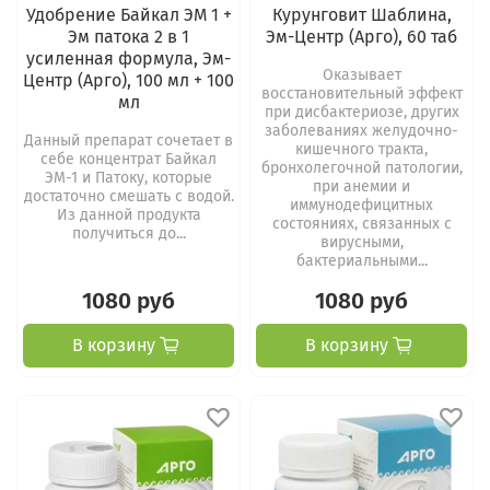
Удобрение Байкал ЭМ 1 +
Курунговит Шаблина,
Эм патока 2 в 1
Эм-Центр (Арго), 60 таб
усиленная формула, Эм-
Оказывает
Центр (Арго), 100 мл + 100
восстановительный эффект
мл
при дисбактериозе, других
заболеваниях желудочно-
Данный препарат сочетает в
кишечного тракта,
себе концентрат Байкал
бронхолегочной патологии,
ЭМ-1 и Патоку, которые
при анемии и
достаточно смешать с водой.
иммунодефицитных
Из данной продукта
состояниях, связанных с
получиться до...
вирусными,
бактериальными...
1080 руб
1080 руб
В корзину
В корзину